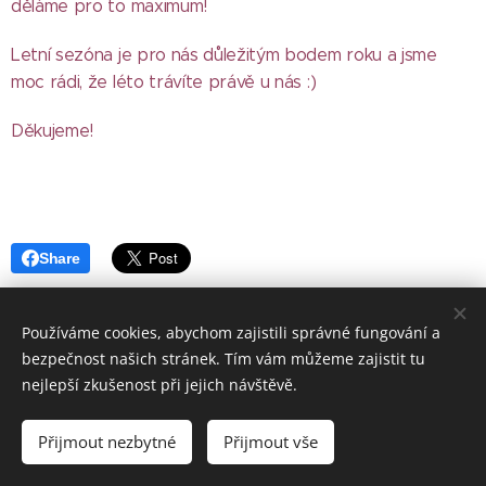
děláme pro to maximum!
Letní sezóna je pro nás důležitým bodem roku a jsme
moc rádi, že léto trávíte právě u nás :)
Děkujeme!
Share
Používáme cookies, abychom zajistili správné fungování a
bezpečnost našich stránek. Tím vám můžeme zajistit tu
nejlepší zkušenost při jejich návštěvě.
© 2021 Fara Jítrava, Jítrava 98 463 55 Rynoltice
Přijmout nezbytné
Přijmout vše
Cookies