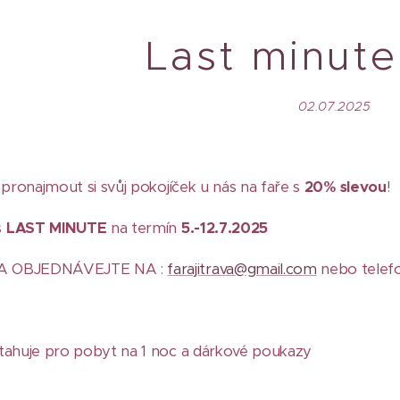
Last minut
02.07.2025
 pronajmout si svůj pokojíček u nás na faře s
20% slevou
!
s
LAST MINUTE
na termín
5.-12.7.2025
A OBJEDNÁVEJTE NA :
farajitrava@gmail.com
nebo telef
tahuje pro pobyt na 1 noc a dárkové poukazy