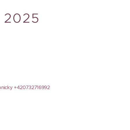
e 2025
onicky +420732716992