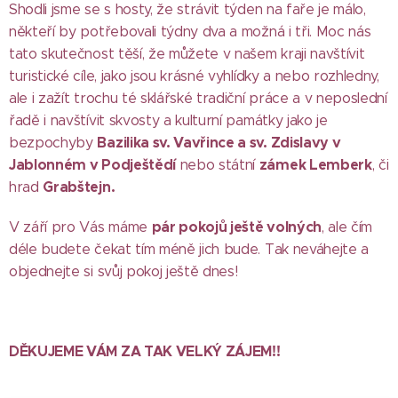
Shodli jsme se s hosty, že strávit týden na faře je málo,
někteří by potřebovali týdny dva a možná i tři. Moc nás
tato skutečnost těší, že můžete v našem kraji navštívit
turistické cíle, jako jsou krásné vyhlídky a nebo rozhledny,
ale i zažít trochu té sklářské tradiční práce a v neposlední
řadě i navštívit skvosty a kulturní památky jako je
Bazilika sv. Vavřince a sv. Zdislavy v
bezpochyby
Jablonném v Podještědí
zámek Lemberk
nebo státní
, či
Grabštejn.
hrad
pár pokojů ještě volných
V září pro Vás máme
, ale čím
déle budete čekat tím méně jich bude. Tak neváhejte a
objednejte si svůj pokoj ještě dnes!
DĚKUJEME VÁM ZA TAK VELKÝ ZÁJEM!!