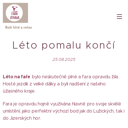
Boží klid a relax
Léto pomalu končí
25.08.2025
Léto na faře
bylo neskutečně plné a fara opravdu žila.
Hosté jezdili z velké dálky a byli nadšení z našeho
úžasného kraje.
Fara je opravdu hojně využívána hlavně pro svoje skvělé
umístění, jako perfektní výchozí bod jak do Lužických, tak i
do Jizerských hor.