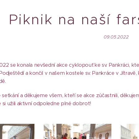
Piknik na naší fa
09.05.2022
2022 se konala nevšední akce cyklopouť ke sv. Pankráci, kter
odještědí a končil v našem kostele sv. Pankráce v Jítravě,
adě.
 setkání a děkujeme všem, kteří se akce zúčastnili, děkuje
si užili aktivní odpoledne plné dobrot!