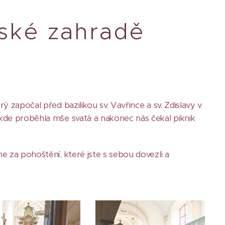
rské zahradě
ý započal před bazilikou sv. Vavřince a sv. Zdislavy v
 kde proběhla mše svatá a nakonec nás čekal piknik
me za pohoštění, které jste s sebou dovezli a