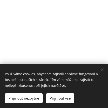
Používáme cookies, abychom zajistili správné fungování a
bezpečnost našich stránek. Tím vám můžeme zajistit tu
nejlepší zkušenost při jejich návštěvě.
© 2021 Fara Jítrava, Jítrava 98 463 55 Rynoltice
Přijmout nezbytné
Přijmout vše
Cookies