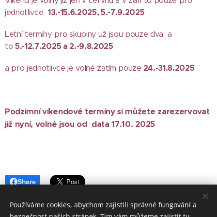
Víkend je volný již jen v červnu a v září to pouze pro
13.-15.6.2025, 5.-7.9.2025
jednotlivce
Letní termíny pro skupiny už jsou pouze dva a
5.-12.7.2025 a 2.-9.8.2025
to
24.-31.8.2025
a pro jednotlivce je volné zatím pouze
Podzimní
víkendové
termíny si můžete zarezervovat
již nyní, volné jsou od data 17.10. 2025
Share
Používáme cookies, abychom zajistili správné fungování a
bezpečnost našich stránek. Tím vám můžeme zajistit tu